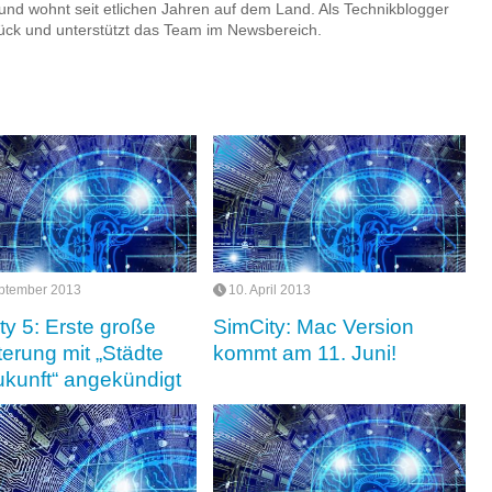
nd wohnt seit etlichen Jahren auf dem Land. Als Technikblogger
urück und unterstützt das Team im Newsbereich.
ptember 2013
10. April 2013
ty 5: Erste große
SimCity: Mac Version
terung mit „Städte
kommt am 11. Juni!
ukunft“ angekündigt