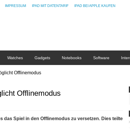
IMPRESSUM
IPAD MIT DATENTARIF
IPAD BEI APPLE KAUFEN
Watches
Gadgets
Notebooks
Software
Inter
öglicht Offlinemodus
licht Offlinemodus
s das Spiel in den Offlinemodus zu versetzen. Dies teilte