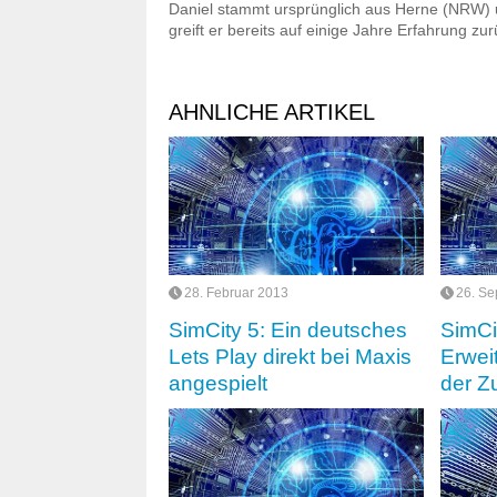
Daniel stammt ursprünglich aus Herne (NRW) u
greift er bereits auf einige Jahre Erfahrung z
AHNLICHE ARTIKEL
28. Februar 2013
26. Se
SimCity 5: Ein deutsches
SimCi
Lets Play direkt bei Maxis
Erwei
angespielt
der Z