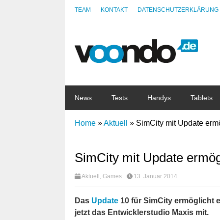
TEAM
KONTAKT
DATENSCHUTZERKLÄRUNG
News
Tests
Handys
Tablets
Home
»
Aktuell
»
SimCity mit Update erm
SimCity mit Update ermög
Aktuell
,
Games
13. Januar 2014
Das
Update
10 für SimCity ermöglicht e
jetzt das Entwicklerstudio Maxis mit.