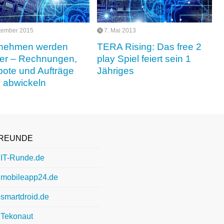
tember 2015
7. Mai 2013
rnehmen werden
TERA Rising: Das free 2
aler – Rechnungen,
play Spiel feiert sein 1
ote und Aufträge
Jähriges
e abwickeln
REUNDE
IT-Runde.de
mobileapp24.de
smartdroid.de
Tekonaut