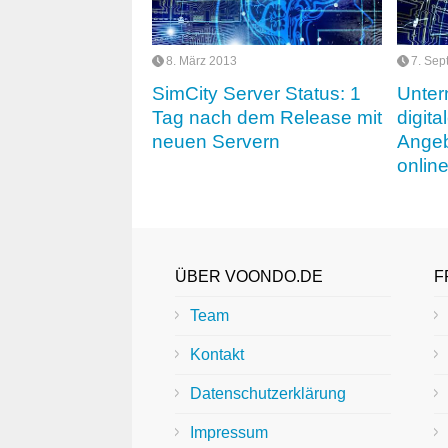
8. März 2013
7. Sep
SimCity Server Status: 1
Unte
Tag nach dem Release mit
digit
neuen Servern
Angeb
onlin
ÜBER VOONDO.DE
F
Team
Kontakt
Datenschutzerklärung
Impressum