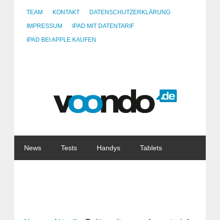
TEAM
KONTAKT
DATENSCHUTZERKLÄRUNG
IMPRESSUM
IPAD MIT DATENTARIF
IPAD BEI APPLE KAUFEN
News
Tests
Handys
Tablets
Watches
Gadgets
Notebooks
Software
Internet
China
Tarife