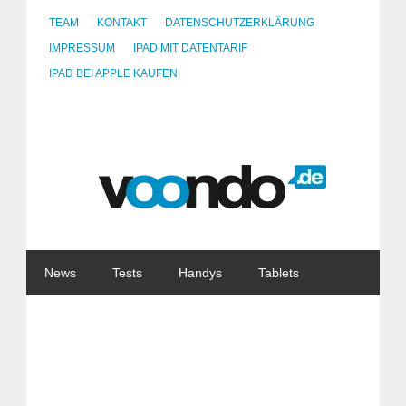
TEAM
KONTAKT
DATENSCHUTZERKLÄRUNG
IMPRESSUM
IPAD MIT DATENTARIF
IPAD BEI APPLE KAUFEN
News
Tests
Handys
Tablets
Watches
Gadgets
Notebooks
Software
Internet
China
Tarife