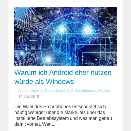
Warum ich Android eher nutzen
würde als Windows
Aktuell
,
Android
,
Deutschland
,
iOS
,
Smartphones
,
Windows
19. Mai 2015
Die Wahl des Smartphones entscheidet sich
häufig weniger über die Marke, als über das
installierte Betriebssystem und was man genau
damit vorhat. Wer ...