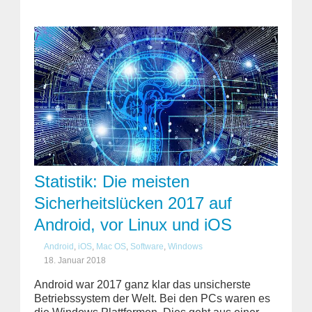
Statistik: Die meisten
Sicherheitslücken 2017 auf
Android, vor Linux und iOS
Android
,
iOS
,
Mac OS
,
Software
,
Windows
18. Januar 2018
Android war 2017 ganz klar das unsicherste
Betriebssystem der Welt. Bei den PCs waren es