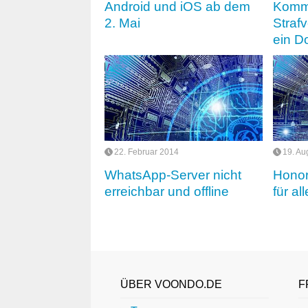
Android und iOS ab dem
Kommu
2. Mai
Straf
ein D
22. Februar 2014
19. Au
WhatsApp-Server nicht
Honor
erreichbar und offline
für al
ÜBER VOONDO.DE
F