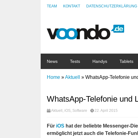
TEAM
KONTAKT
DATENSCHUTZERKLÄRUNG
News
Tests
Handys
Tablets
Home
»
Aktuell
»
WhatsApp-Telefonie und
WhatsApp-Telefonie und L
Aktuell
,
iOS
,
Software
22. April 2015
Für
iOS
hat der beliebte Messenger-Di
ermöglicht jetzt auch die Telefonie-Fu