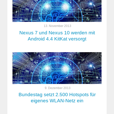
13. November 2013
Nexus 7 und Nexus 10 werden mit
Android 4.4 KitKat versorgt
9. Dezember 2013
Bundestag setzt 2.500 Hotspots für
eigenes WLAN-Netz ein