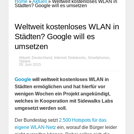
Home
»
Aktuell
»
Weltweit kostenloses WLAN in
Städten? Google will es umsetzen
Weltweit kostenloses WLAN in
Städten? Google will es
umsetzen
Aktuell
,
Deutschland
,
Internet
,
Notebooks
,
Smartphones
,
Tablets
28. Juni 2015
Google
will weltweit kostenloses WLAN in
Städten ermöglichen und hat hierfür vor
wenigen Wochen ein Projekt angekündigt,
welches in Kooperation mit Sidewalks Labs
umgesetzt werden soll.
Der Bundestag setzt
2.500 Hotspots für das
eigene WLAN-Netz
ein, worauf die Bürger leider