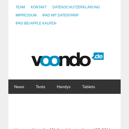
TEAM
KONTAKT
DATENSCHUTZERKLÄRUNG
IMPRESSUM
IPAD MIT DATENTARIF
IPAD BEI APPLE KAUFEN
News
Tests
Handys
Tablets
Watches
Gadgets
Notebooks
Software
Internet
China
Tarife