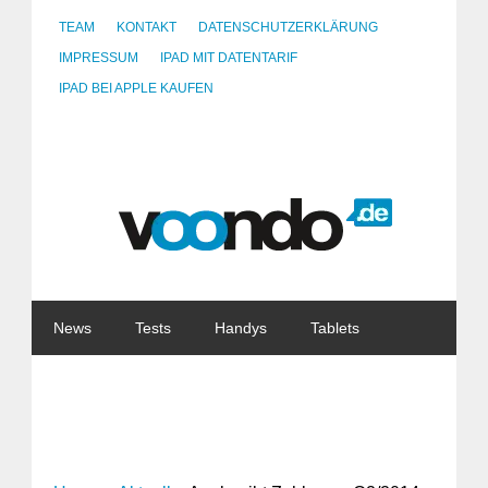
TEAM
KONTAKT
DATENSCHUTZERKLÄRUNG
IMPRESSUM
IPAD MIT DATENTARIF
IPAD BEI APPLE KAUFEN
News
Tests
Handys
Tablets
Watches
Gadgets
Notebooks
Software
Internet
China
Tarife