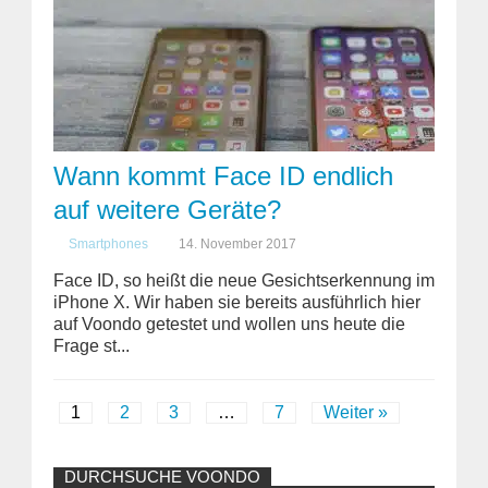
Wann kommt Face ID endlich
auf weitere Geräte?
Smartphones
14. November 2017
Face ID, so heißt die neue Gesichtserkennung im
iPhone X. Wir haben sie bereits ausführlich hier
auf Voondo getestet und wollen uns heute die
Frage st...
1
2
3
…
7
Weiter »
DURCHSUCHE VOONDO