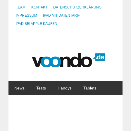
TEAM
KONTAKT
DATENSCHUTZERKLÄRUNG
IMPRESSUM
IPAD MIT DATENTARIF
IPAD BEI APPLE KAUFEN
News
Tests
Handys
Tablets
Watches
Gadgets
Notebooks
Software
Internet
China
Tarife