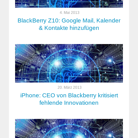
4. Mai 2013
BlackBerry Z10: Google Mail, Kalender
& Kontakte hinzufügen
20. März 2013
iPhone: CEO von Blackberry kritisiert
fehlende Innovationen