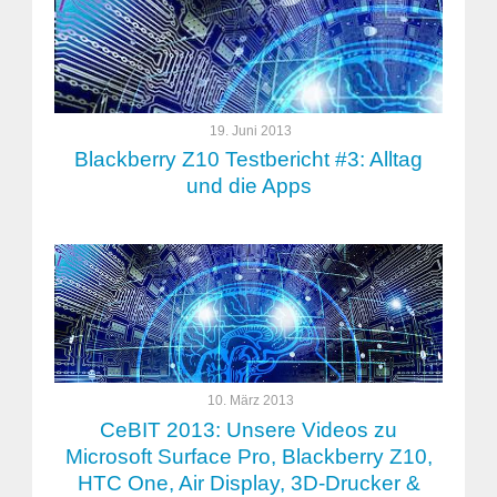
19. Juni 2013
Blackberry Z10 Testbericht #3: Alltag
und die Apps
10. März 2013
CeBIT 2013: Unsere Videos zu
Microsoft Surface Pro, Blackberry Z10,
HTC One, Air Display, 3D-Drucker &