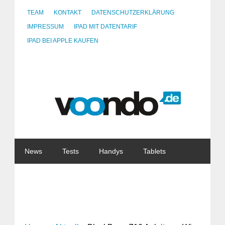
TEAM
KONTAKT
DATENSCHUTZERKLÄRUNG
IMPRESSUM
IPAD MIT DATENTARIF
IPAD BEI APPLE KAUFEN
News
Tests
Handys
Tablets
Watches
Gadgets
Notebooks
Software
Internet
China
Tarife