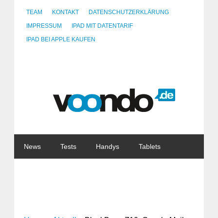
TEAM
KONTAKT
DATENSCHUTZERKLÄRUNG
IMPRESSUM
IPAD MIT DATENTARIF
IPAD BEI APPLE KAUFEN
News
Tests
Handys
Tablets
Watches
Gadgets
Notebooks
Software
Internet
China
Tarife