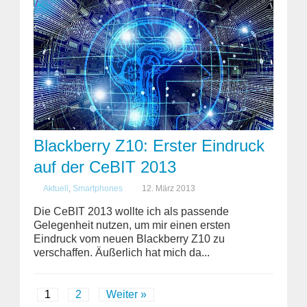
Blackberry Z10: Erster Eindruck
auf der CeBIT 2013
Aktuell
,
Smartphones
12. März 2013
Die CeBIT 2013 wollte ich als passende
Gelegenheit nutzen, um mir einen ersten
Eindruck vom neuen Blackberry Z10 zu
verschaffen. Äußerlich hat mich da...
1
2
Weiter »