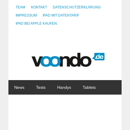
TEAM
KONTAKT
DATENSCHUTZERKLÄRUNG
IMPRESSUM
IPAD MIT DATENTARIF
IPAD BEI APPLE KAUFEN
News
Tests
Handys
Tablets
Watches
Gadgets
Notebooks
Software
Internet
China
Tarife