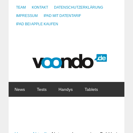
TEAM
KONTAKT
DATENSCHUTZERKLÄRUNG
IMPRESSUM
IPAD MIT DATENTARIF
IPAD BEI APPLE KAUFEN
News
Tests
Handys
Tablets
Watches
Gadgets
Notebooks
Software
Internet
China
Tarife