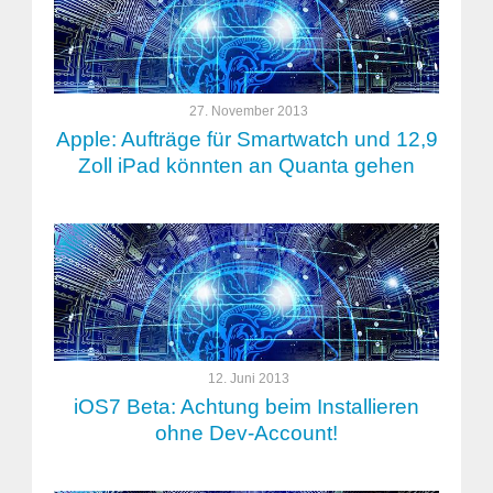
27. November 2013
Apple: Aufträge für Smartwatch und 12,9
Zoll iPad könnten an Quanta gehen
12. Juni 2013
iOS7 Beta: Achtung beim Installieren
ohne Dev-Account!