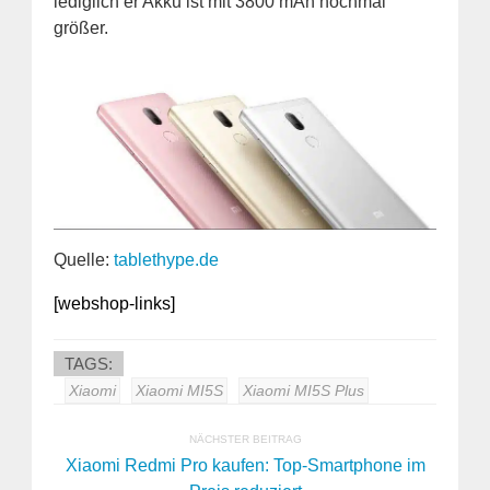
lediglich er Akku ist mit 3800 mAh nochmal
größer.
Quelle:
tablethype.de
[webshop-links]
TAGS:
Xiaomi
Xiaomi MI5S
Xiaomi MI5S Plus
NÄCHSTER BEITRAG
Xiaomi Redmi Pro kaufen: Top-Smartphone im