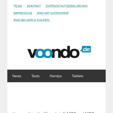
TEAM
KONTAKT
DATENSCHUTZERKLÄRUNG
IMPRESSUM
IPAD MIT DATENTARIF
IPAD BEI APPLE KAUFEN
News
Tests
Handys
Tablets
Watches
Gadgets
Notebooks
Software
Internet
China
Tarife