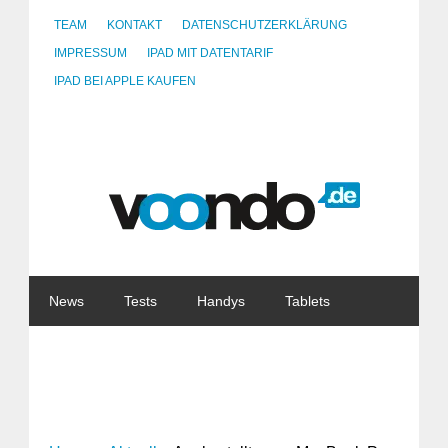
TEAM
KONTAKT
DATENSCHUTZERKLÄRUNG
IMPRESSUM
IPAD MIT DATENTARIF
IPAD BEI APPLE KAUFEN
News
Tests
Handys
Tablets
Watches
Gadgets
Notebooks
Software
Internet
China
Tarife