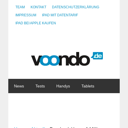
TEAM
KONTAKT
DATENSCHUTZERKLÄRUNG
IMPRESSUM
IPAD MIT DATENTARIF
IPAD BEI APPLE KAUFEN
News
Tests
Handys
Tablets
Watches
Gadgets
Notebooks
Software
Internet
China
Tarife