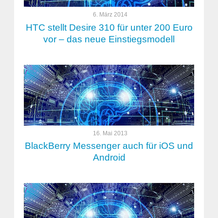
6. März 2014
HTC stellt Desire 310 für unter 200 Euro
vor – das neue Einstiegsmodell
16. Mai 2013
BlackBerry Messenger auch für iOS und
Android