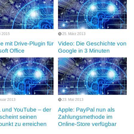
li 2015
25. März 2013
e mit Drive-Plugin für
Video: Die Geschichte von
oft Office
Google in 3 Minuten
nuar 2013
23. Mai 2013
und YouTube – der
Apple: PayPal nun als
 scheint seinen
Zahlungsmethode im
unkt zu erreichen
Online-Store verfügbar