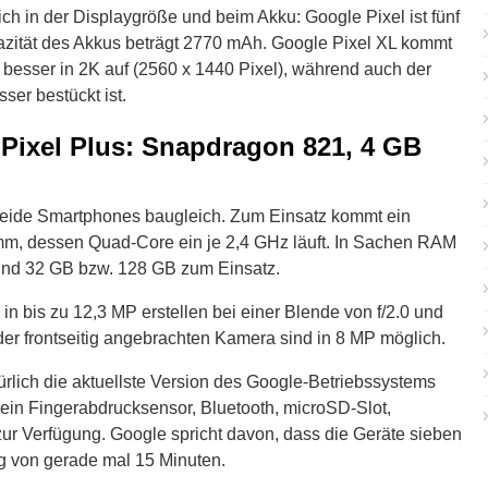
h in der Displaygröße und beim Akku: Google Pixel ist fünf
apazität des Akkus beträgt 2770 mAh. Google Pixel XL kommt
 besser in 2K auf (2560 x 1440 Pixel), während auch der
ser bestückt ist.
Pixel Plus: Snapdragon 821, 4 GB
beide Smartphones baugleich. Zum Einsatz kommt ein
, dessen Quad-Core ein je 2,4 GHz läuft. In Sachen RAM
nd 32 GB bzw. 128 GB zum Einsatz.
n bis zu 12,3 MP erstellen bei einer Blende von f/2.0 und
der frontseitig angebrachten Kamera sind in 8 MP möglich.
rlich die aktuellste Version des Google-Betriebssystems
 ein Fingerabdrucksensor, Bluetooth, microSD-Slot,
ur Verfügung. Google spricht davon, dass die Geräte sieben
g von gerade mal 15 Minuten.