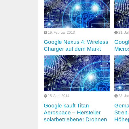
19. Februar 2013
21. Ju
Google Nexus 4: Wireless
Googl
Charger auf dem Markt
Micros
15. April 2014
28. Ja
Google kauft Titan
Gema 
Aerospace – Hersteller
Streit
solarbetriebener Drohnen
Höhep