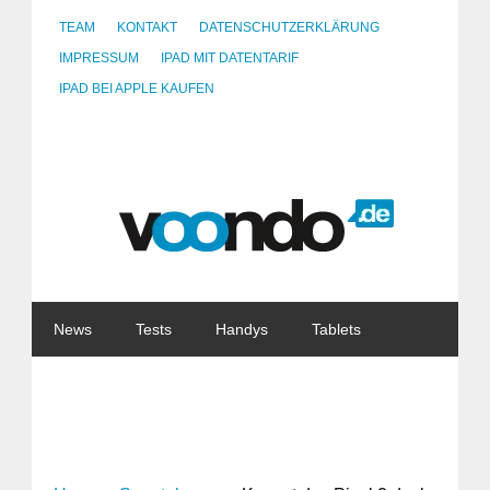
TEAM
KONTAKT
DATENSCHUTZERKLÄRUNG
IMPRESSUM
IPAD MIT DATENTARIF
IPAD BEI APPLE KAUFEN
News
Tests
Handys
Tablets
Watches
Gadgets
Notebooks
Software
Internet
China
Tarife