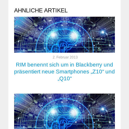
AHNLICHE ARTIKEL
2. Februar 2013
RIM benennt sich um in Blackberry und
präsentiert neue Smartphones „Z10“ und
„Q10“