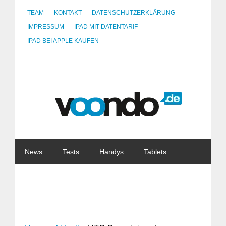
TEAM
KONTAKT
DATENSCHUTZERKLÄRUNG
IMPRESSUM
IPAD MIT DATENTARIF
IPAD BEI APPLE KAUFEN
News
Tests
Handys
Tablets
Watches
Gadgets
Notebooks
Software
Internet
China
Tarife