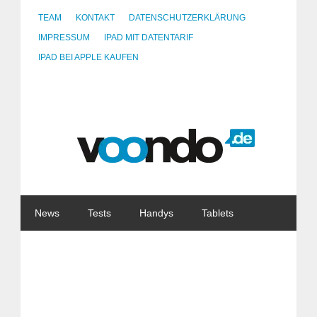
TEAM
KONTAKT
DATENSCHUTZERKLÄRUNG
IMPRESSUM
IPAD MIT DATENTARIF
IPAD BEI APPLE KAUFEN
News
Tests
Handys
Tablets
Watches
Gadgets
Notebooks
Software
Internet
China
Tarife