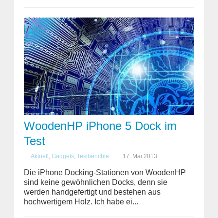
WoodenHP iPhone 5 Dock im
Test
Aktuell
,
Gadgets
,
Testberichte
17. Mai 2013
Die iPhone Docking-Stationen von WoodenHP
sind keine gewöhnlichen Docks, denn sie
werden handgefertigt und bestehen aus
hochwertigem Holz. Ich habe ei...