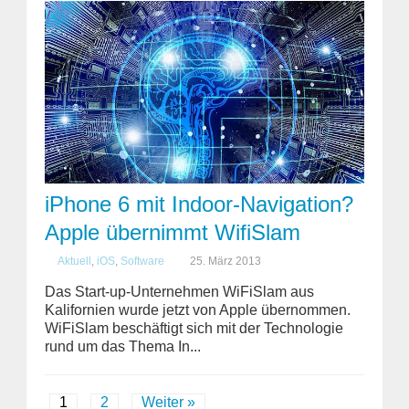
iPhone 6 mit Indoor-Navigation?
Apple übernimmt WifiSlam
Aktuell
,
iOS
,
Software
25. März 2013
Das Start-up-Unternehmen WiFiSlam aus
Kalifornien wurde jetzt von Apple übernommen.
WiFiSlam beschäftigt sich mit der Technologie
rund um das Thema In...
1
2
Weiter »