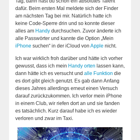
Tag, dann hast du schon ein absolutes Talent
dafür. Beim ersten Mal meldete sich der Finder
am nächsten Tag bei mir. Natürlich hatte ich
keine Code-Sperre drin und so konnte dieser
alles am
Handy
durchsuchen. Zuvor änderte ich
alle Passwörter und kannte die Option „Mein
iPhone
suchen“ in der iCloud von
Apple
nicht.
Ich war wirklich froh darüber und hätte ich vorher
gewusst, dass ich mein
Handy orten
lassen kann,
dann hätte ich es versucht und
alle Funktion
die
es dort gibt gleich genutzt. Es gab dann Anfang
dieses Jahres allerdings erneut einen Versuch
darauf zurückzukommen. Ich verlor mein iPhone
in einem Club, wir riefen dort an und sie fanden
es tatsächlich. Kurz darauf habe ich es wieder
verloren und zwar im Taxi.