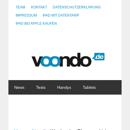
TEAM
KONTAKT
DATENSCHUTZERKLÄRUNG
IMPRESSUM
IPAD MIT DATENTARIF
IPAD BEI APPLE KAUFEN
News
Tests
Handys
Tablets
Watches
Gadgets
Notebooks
Software
Internet
China
Tarife