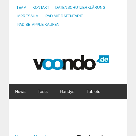
TEAM
KONTAKT
DATENSCHUTZERKLÄRUNG
IMPRESSUM
IPAD MIT DATENTARIF
IPAD BEI APPLE KAUFEN
News
Tests
Handys
Tablets
Watches
Gadgets
Notebooks
Software
Internet
China
Tarife