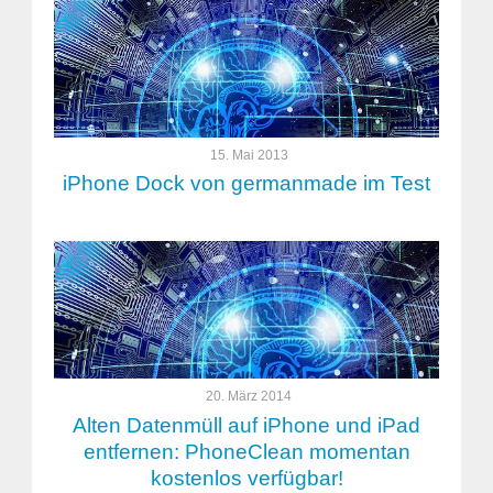
15. Mai 2013
iPhone Dock von germanmade im Test
20. März 2014
Alten Datenmüll auf iPhone und iPad
entfernen: PhoneClean momentan
kostenlos verfügbar!