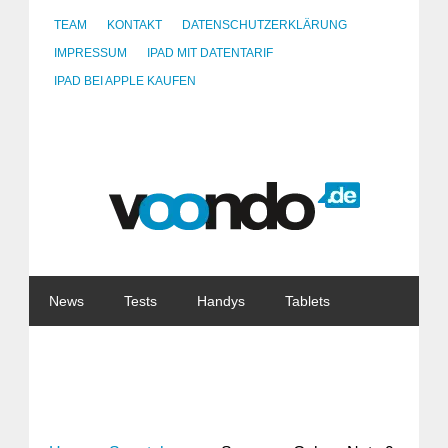
TEAM
KONTAKT
DATENSCHUTZERKLÄRUNG
IMPRESSUM
IPAD MIT DATENTARIF
IPAD BEI APPLE KAUFEN
News
Tests
Handys
Tablets
Watches
Gadgets
Notebooks
Software
Internet
China
Tarife