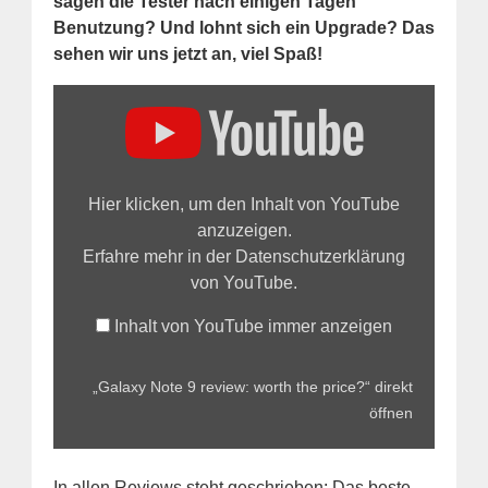
sagen die Tester nach einigen Tagen
Benutzung? Und lohnt sich ein Upgrade? Das
sehen wir uns jetzt an, viel Spaß!
„Galaxy
Note
9
review:
worth
the
price?“
Hier klicken, um den Inhalt von YouTube
von
YouTube
anzuzeigen.
anzeigen
Erfahre mehr in der
Datenschutzerklärung
von YouTube
.
Inhalt von YouTube immer anzeigen
„Galaxy Note 9 review: worth the price?“ direkt
öffnen
In allen Reviews steht geschrieben: Das beste