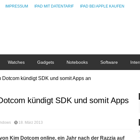
IMPRESSUM
IPAD MIT DATENTARIF
IPAD BEI APPLE KAUFEN
Watches
Gadgets
Notebooks
Software
Inter
 Dotcom kündigt SDK und somit Apps an
Dotcom kündigt SDK und somit Apps
ndows
18. März 2013
von Kim Dotcom online, ein Jahr nach der Razzia auf