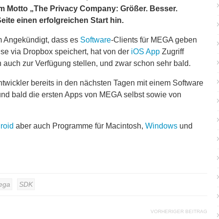
m Motto „The Privacy Company: Größer. Besser.
Seite einen erfolgreichen Start hin.
m Angekündigt, dass es
Software
-Clients für MEGA geben
ise via Dropbox speichert, hat von der
iOS
App
Zugriff
auch zur Verfügung stellen, und zwar schon sehr bald.
twickler bereits in den nächsten Tagen mit einem Software
nd bald die ersten Apps von MEGA selbst sowie von
roid
aber auch Programme für Macintosh,
Windows
und
ega
SDK
VORHERIGER BEITRAG