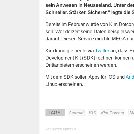
sein Anwesen in Neuseeland. Unter de
Schneller. Stärker. Sicherer.“ legte die 
Bereits im Februar wurde von Kim Dotco
soll. Wer derzeit seine Daten beispielswe
darauf. Diesen Service möchte MEGA nun 
Kim kündigte heute via
Twitter
an, dass En
Development Kit (SDK) rechnen können u
Drittanbietern erscheinen werden.
Mit dem SDK sollen Apps für iOS und
And
Linux erscheinen.
TAGS:
Android
iOS
Kim Dotcom
M
NÄCHSTER BEITRAG