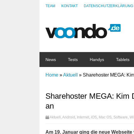
TEAM
KONTAKT
DATENSCHUTZERKLÄRUNG
News
Tests
Handys
Tablets
Home
»
Aktuell
»
Sharehoster MEGA: Kim
Sharehoster MEGA: Kim 
an
Aktuell
,
Android
,
Internet
,
iOS
,
Mac OS
,
Software
,
Wi
Am 19. Januar ging die neue Webseite 