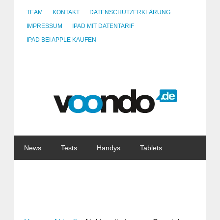
TEAM
KONTAKT
DATENSCHUTZERKLÄRUNG
IMPRESSUM
IPAD MIT DATENTARIF
IPAD BEI APPLE KAUFEN
News
Tests
Handys
Tablets
Watches
Gadgets
Notebooks
Software
Internet
China
Tarife