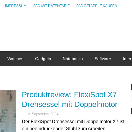
IMPRESSUM
IPAD MIT DATENTARIF
IPAD BEI APPLE KAUFEN
Watches
Gadgets
Notebooks
Software
Inter
Produktreview: FlexiSpot X7
Drehsessel mit Doppelmotor
12. September 2024
Der FlexiSpot Drehsessel mit Doppelmotor X7 ist
ein beeindruckender Stuhl zum Arbeiten,