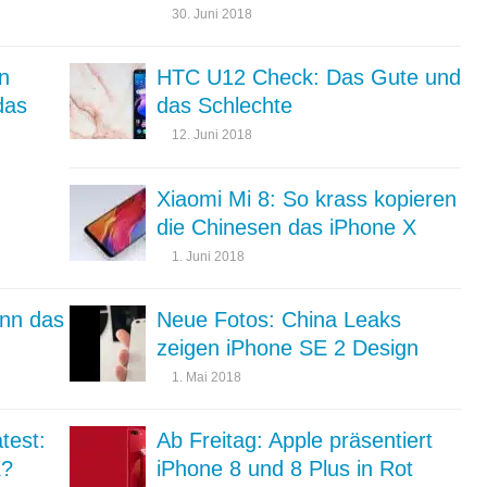
30. Juni 2018
n
HTC U12 Check: Das Gute und
das
das Schlechte
12. Juni 2018
Xiaomi Mi 8: So krass kopieren
die Chinesen das iPhone X
1. Juni 2018
ann das
Neue Fotos: China Leaks
zeigen iPhone SE 2 Design
1. Mai 2018
test:
Ab Freitag: Apple präsentiert
X?
iPhone 8 und 8 Plus in Rot